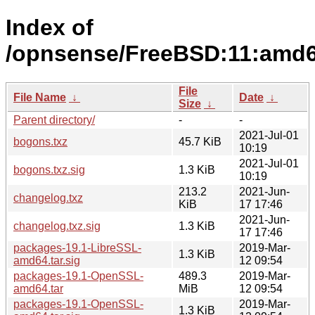
Index of
/opnsense/FreeBSD:11:amd64
File
File Name
↓
Date
↓
Size
↓
Parent directory/
-
-
2021-Jul-01
bogons.txz
45.7 KiB
10:19
2021-Jul-01
bogons.txz.sig
1.3 KiB
10:19
213.2
2021-Jun-
changelog.txz
KiB
17 17:46
2021-Jun-
changelog.txz.sig
1.3 KiB
17 17:46
packages-19.1-LibreSSL-
2019-Mar-
1.3 KiB
amd64.tar.sig
12 09:54
packages-19.1-OpenSSL-
489.3
2019-Mar-
amd64.tar
MiB
12 09:54
packages-19.1-OpenSSL-
2019-Mar-
1.3 KiB