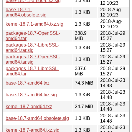
base-18.7.1-amd64.txz.sig
1.3 KiB
12 10:23
base-18.7.1-
2018-Aug-
1.3 KiB
amd64.obsolete.sig
12 10:23
2018-Aug-
kernel-18.7.1-amd64.txz.sig
1.3 KiB
12 10:23
packages-18.7-OpenSSL-
338.9
2018-Jul-29
amd64.tar
MiB
15:27
packages-18.7-LibreSSL-
2018-Jul-29
1.3 KiB
amd64.tar.sig
15:27
packages-18.7-OpenSSL-
2018-Jul-29
1.3 KiB
amd64.tar.sig
15:27
packages-18.7-LibreSSL-
337.6
2018-Jul-29
amd64.tar
MiB
15:27
2018-Jul-23
base-18.7-amd64.txz
74.3 MiB
14:48
2018-Jul-23
base-18.7-amd64.txz.sig
1.3 KiB
14:48
2018-Jul-23
kernel-18.7-amd64.txz
24.7 MiB
14:48
2018-Jul-23
base-18.7-amd64.obsolete.sig
1.3 KiB
14:48
2018-Jul-23
kernel-18.7-amd64.txz.sig
1.3 KiB